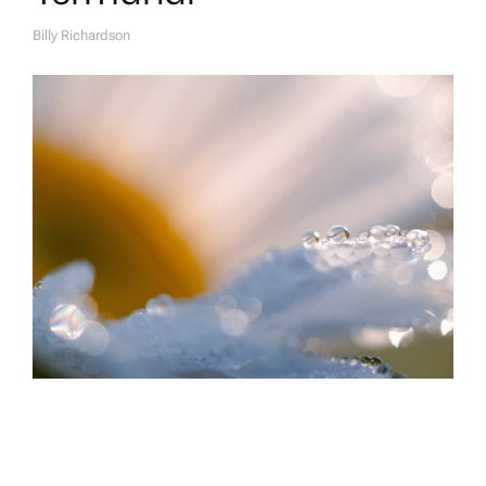
Billy Richardson
A
U
T
H
O
R