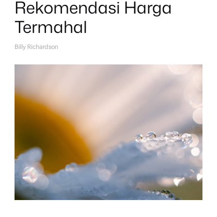
Rekomendasi Harga
Termahal
Billy Richardson
A
U
T
H
O
R