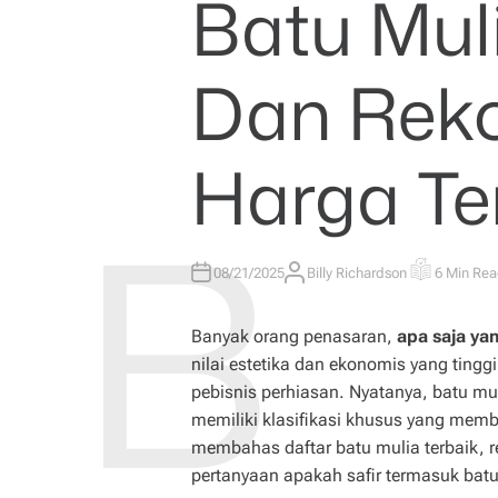
Batu Mul
Dan Rek
Harga T
08/21/2025
Billy Richardson
6 Min Re
A
E
U
S
T
T
H
I
Banyak orang penasaran,
apa saja ya
O
M
R
A
nilai estetika dan ekonomis yang tingg
T
E
pebisnis perhiasan. Nyatanya, batu mu
D
R
memiliki klasifikasi khusus yang membe
E
A
membahas daftar batu mulia terbaik, 
D
T
pertanyaan apakah safir termasuk batu
I
M