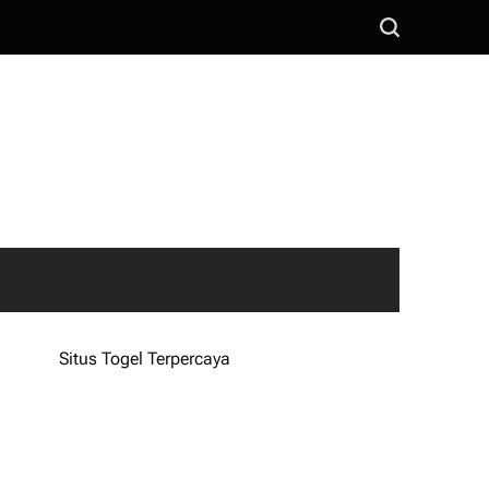
S
e
a
r
c
h
Situs Togel Terpercaya