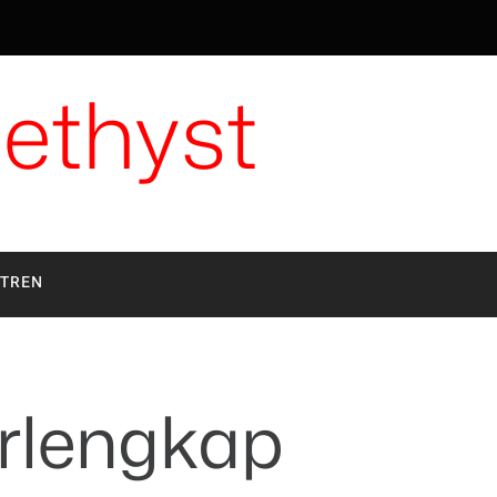
ethyst
TREN
erlengkap